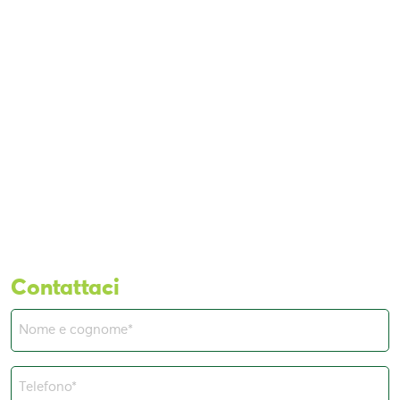
Contattaci
Nome
e
cognome
Telefono*
(Obbligatorio)
(Obbligatorio)