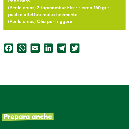
Pepe nero
(Per le chips) 2 topinambur Elisir - circa 160 gr -
puliti e affettati molto finemente
(Per le chips) Olio per friggere
Facebook
WhatsApp
Email
LinkedIn
Telegram
Twitter
Prepara anche