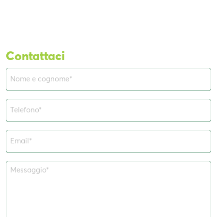
Contattaci
Nome
e
cognome
Telefono*
(Obbligatorio)
(Obbligatorio)
Email*
(Obbligatorio)
Messaggio*
(Obbligatorio)