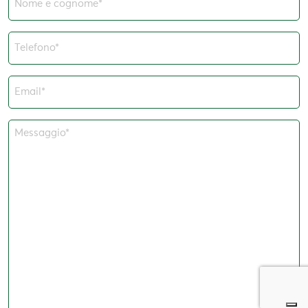
e
cognome
Telefono*
(Obbligatorio)
(Obbligatorio)
Email*
(Obbligatorio)
Messaggio*
(Obbligatorio)