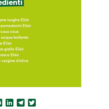
edienti
ne lunghe Elisir
 pomodorini Elisir
 cous cous
i acqua bollente
 Elisir
e giallo Elisir
resco Elisir
a vergine d’oliva
atsApp
Email
LinkedIn
Telegram
Twitter