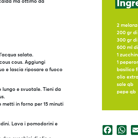
Ingr
e calda ma ottimo da
2 melanza
200 gr di
300 gr di
600 ml d
l’acqua salata.
1 zucchina
l cous cous. Aggiungi
1 peperon
o e lascia riposare a fuoco
basilico f
olio extr
sale qb
o lungo e svuotale. Tieni da
pepe qb
us.
 metti in forno per 15 minuti
adini. Lava i pomodorini e
Facebook
Wh