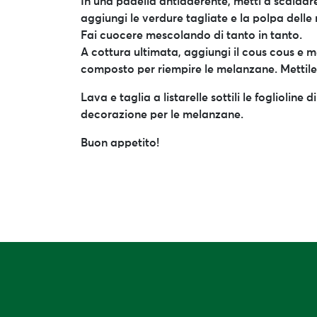
In una padella antiaderente, metti a scaldare
aggiungi le verdure tagliate e la polpa dell
Fai cuocere mescolando di tanto in tanto.
A cottura ultimata, aggiungi il cous cous e m
composto per riempire le melanzane. Mettile i
Lava e taglia a listarelle sottili le foglioline
decorazione per le melanzane.
Buon appetito!