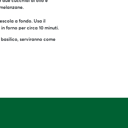
 due cucchiai di olio e
e melanzane.
escola a fondo. Usa il
n forno per circa 10 minuti.
 di basilico, serviranno come