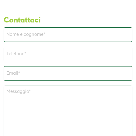
Contattaci
Nome
e
cognome
Telefono*
(Obbligatorio)
(Obbligatorio)
Email*
(Obbligatorio)
Messaggio*
(Obbligatorio)