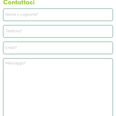
Contattaci
Nome
e
cognome
Telefono*
(Obbligatorio)
(Obbligatorio)
Email*
(Obbligatorio)
Messaggio*
(Obbligatorio)